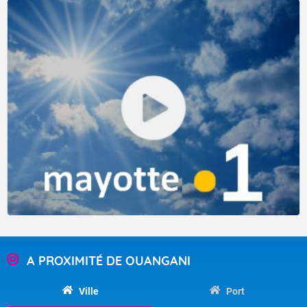
début avril, sans toutefois concerner les terres habitées.
D’ici le début du mois de mai, les contraintes environnementales
empêchant la formation de nouveaux systèmes devraient
graduellement se relâcher. Avec l’arrivée d’une pulsation pluvio-
orageuse se déplaçant d’ouest en est le long de l’équateur (la
"MJO"), et malgré cette période tardive pour la saison, les conditions
pourraient même devenir plutôt favorables à la cyclogenèse en
A PROXIMITÉ DE OUANGANI
première décade sur le centre et l’est du bassin. Les prévisions
actuelles proposent un signal cyclonique en hausse, mais qui reste
Ville
Port
modéré. Dans ces circonstances, les habitants des Mascareignes,
Rodrigues inclus, ne peuvent pas encore considérer cette saison