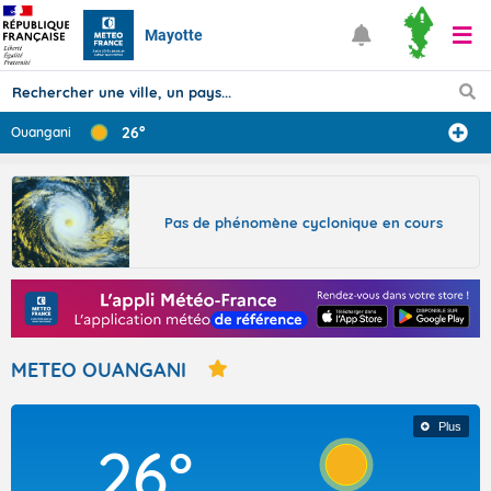
Mayotte
26°
Ouangani
Prévisions
TOUS LES RÉSULTATS
Pas de phénomène cyclonique en cours
Articles
METEO OUANGANI
Plus
26°