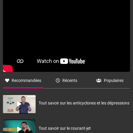
quinzaine de mai. La pluviométrie associée s'annonce proche ou
légèrement inférieure à la normale (qui est elle-même en baisse à
cette période de l'année, marquant l'intersaison). Les températures
devraient rester plutôt au-dessus des normales. A noter aussi un
probable épisode de houle australe autour des 30 avril et 1er mai.
Fermer
Recommandées
Récents
Populaires
Tout savoir sur les anticyclones et les dépressions
Tout savoir sur le courant-jet