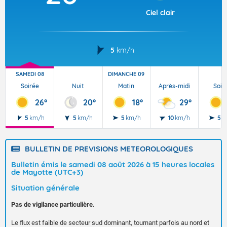
Ciel clair
5
km/h
SAMEDI 08
DIMANCHE 09
Soirée
Nuit
Matin
Après-midi
Soir
26°
20°
18°
29°
5
km/h
5
km/h
5
km/h
10
km/h
5
k
BULLETIN DE PREVISIONS METEOROLOGIQUES
Bulletin émis le samedi 08 août 2026 à 15 heures locales
de Mayotte (UTC+3)
Situation générale
Pas de vigilance particulière.
Le flux est faible de secteur sud dominant, tournant parfois au nord et