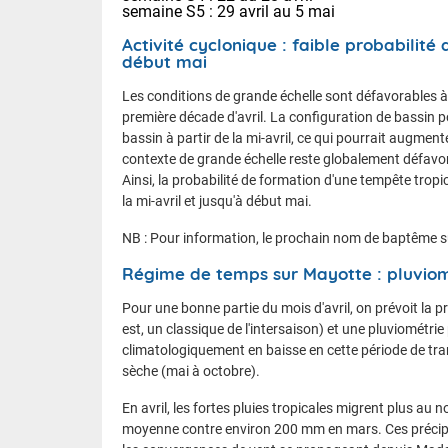
semaine S5 : 29 avril au 5 mai
Activité cyclonique : faible probabilité
début mai
Les conditions de grande échelle sont défavorables à 
première décade d'avril. La configuration de bassin po
bassin à partir de la mi-avril, ce qui pourrait augmen
contexte de grande échelle reste globalement défavora
Ainsi, la probabilité de formation d'une tempête tropica
la mi-avril et jusqu'à début mai.
NB : Pour information, le prochain nom de baptême sur
Régime de temps sur Mayotte : pluviomé
Pour une bonne partie du mois d'avril, on prévoit la 
est, un classique de l'intersaison) et une pluviométrie 
climatologiquement en baisse en cette période de tran
sèche (mai à octobre).
En avril, les fortes pluies tropicales migrent plus 
moyenne contre environ 200 mm en mars. Ces précipit