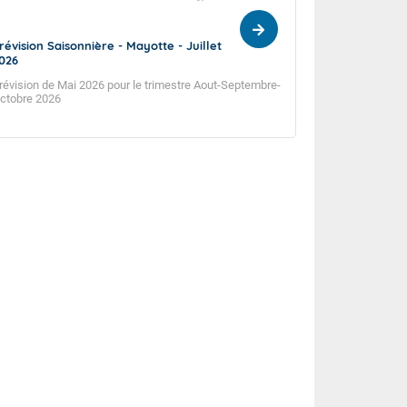
révision Saisonnière - Mayotte - Juillet
Prévision Saisonn
026
2026
révision de Mai 2026 pour le trimestre Aout-Septembre-
Prévision de Juin 20
ctobre 2026
Septembre 2026