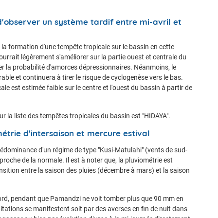
 d'observer un système tardif entre mi-avril et
la formation d'une tempête tropicale sur le bassin en cette
urrait légèrement s'améliorer sur la partie ouest et centrale du
ter la probabilité d'amorces dépressionnaires. Néanmoins, le
ble et continuera à tirer le risque de cyclogenèse vers le bas.
le est estimée faible sur le centre et l'ouest du bassin à partir de
 la liste des tempêtes tropicales du bassin est "HIDAYA".
trie d'intersaison et mercure estival
prédominance d'un régime de type "Kusi-Matulahi" (vents de sud-
proche de la normale. Il est à noter que, la pluviométrie est
sition entre la saison des pluies (décembre à mars) et la saison
au nord, pendant que Pamandzi ne voit tomber plus que 90 mm en
ations se manifestent soit par des averses en fin de nuit dans