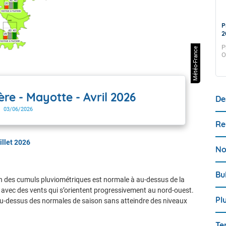
Prévision Saisonnière - Mayotte - Mai
P
2026
2
Prévision de Mai 2026 pour le trimestre Juin-Juillet-Aout
P
Météo-France
2026
O
ère - Mayotte - Avril 2026
De
03/06/2026
Re
illet 2026
No
Bu
ion des cumuls pluviométriques est normale à au-dessus de la
 avec des vents qui s’orientent progressivement au nord-ouest.
Pl
-dessus des normales de saison sans atteindre des niveaux
Te