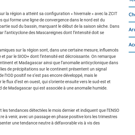
r la région a atteint sa configuration « hivernale » avec la ZCIT
Ch
s qui forme une ligne de convergence dans le nord est du
partie sud du bassin, marquant le début de la saison sèche. Dans
Ar
ar l’anticyclone des Mascareignes dont l’intensité doit se
Ac
amiques sur la région sont, dans une certaine mesure, influencés
e et par le SIOD+ dont l’intensité est décroissante. On remarque
continent et Madagascar ainsi que l’anomalie anticyclonique dans
ies de précipitations sur le continent présentent un signal
de l’IOD positif ne s’est pas encore développé, mais le
flux d’est en ouest, qui s’oriente ensuite vers le sud-est et
ud de Madagascar qui est associée à une anomalie humide.
nt les tendances détectées le mois dernier et indiquent que l’ENSO
tre à venir, avec un passage en phase positive lors les trimestres
senter une tendance neutre à défavorable vis à vis des