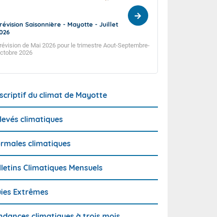
révision Saisonnière - Mayotte - Juillet
Prévision Saisonn
026
2026
révision de Mai 2026 pour le trimestre Aout-Septembre-
Prévision de Juin 20
ctobre 2026
Septembre 2026
scriptif du climat de Mayotte
levés climatiques
rmales climatiques
lletins Climatiques Mensuels
uies Extrêmes
ndances climatiques à trois mois