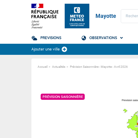
Mayotte
PREVISIONS
OBSERVATIONS
Prévisions
Ajouter une ville
TOUS LES RÉSULTAT
Accueil
Actualités
Prévision Saisonnière - Mayotte - Avril 2026
Mayotte
Le Récif
PRÉVISION SAISONNIÈRE