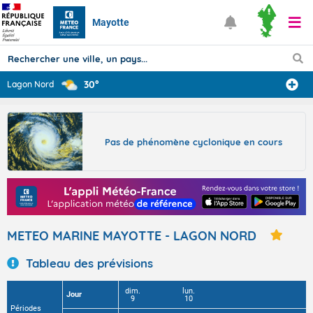
Mayotte
30°
Lagon Nord
Prévisions
TOUS LES RÉSULTATS
Pas de phénomène cyclonique en cours
Articles
METEO MARINE MAYOTTE - LAGON NORD
Tableau des prévisions
dim.
lun.
Jour
9
10
Périodes