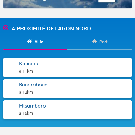
A PROXIMITÉ DE LAGON NORD
Ville
Port
Koungou
à 11km
Bandraboua
à 12km
Mtsamboro
à 16km