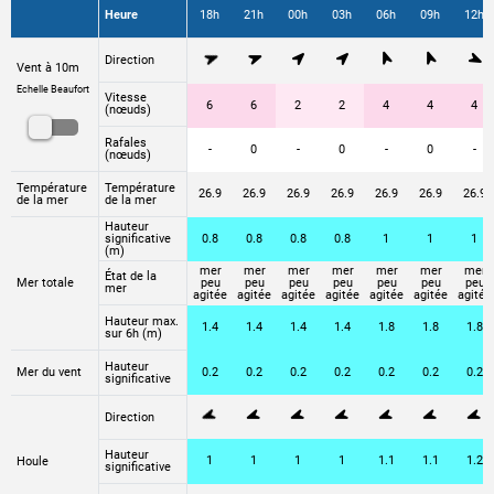
Heure
18h
21h
00h
03h
06h
09h
12h
Direction
Vent à 10m
Echelle Beaufort
Vitesse
6
6
2
2
4
4
4
(nœuds)
Rafales
-
0
-
0
-
0
-
(nœuds)
Température
Température
26.9
26.9
26.9
26.9
26.9
26.9
26.9
de la mer
de la mer
Hauteur
0.8
0.8
0.8
0.8
1
1
1
significative
(m)
mer
mer
mer
mer
mer
mer
mer
État de la
peu
peu
peu
peu
peu
peu
peu
Mer totale
mer
agitée
agitée
agitée
agitée
agitée
agitée
agitée
Hauteur max.
1.4
1.4
1.4
1.4
1.8
1.8
1.8
sur 6h (m)
Hauteur
0.2
0.2
0.2
0.2
0.2
0.2
0.2
Mer du vent
significative
Direction
Hauteur
1
1
1
1
1.1
1.1
1.2
Houle
significative