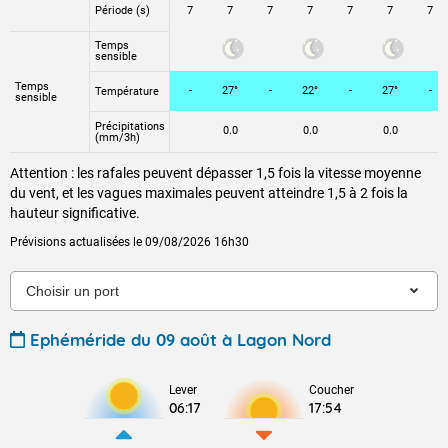
Période (s)
7
7
7
7
7
7
7
Temps
sensible
Temps
-
27°
-
22°
-
27°
-
Température
sensible
Précipitations
0.0
0.0
0.0
(mm/3h)
Attention : les rafales peuvent dépasser 1,5 fois la vitesse moyenne
du vent, et les vagues maximales peuvent atteindre 1,5 à 2 fois la
hauteur significative.
Prévisions actualisées le 09/08/2026 16h30
Ephéméride du 09 août à Lagon Nord
Lever
Coucher
06:17
17:54