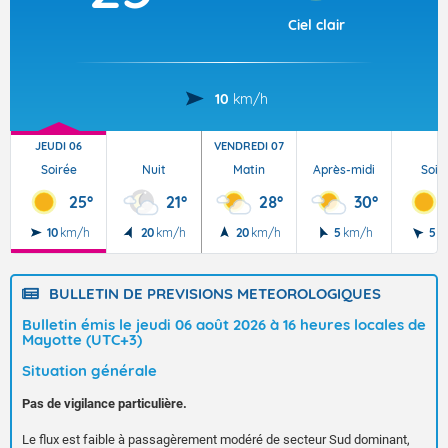
Ciel clair
10
km/h
JEUDI 06
VENDREDI 07
Soirée
Nuit
Matin
Après-midi
Soir
25°
21°
28°
30°
10
km/h
20
km/h
20
km/h
5
km/h
5
k
BULLETIN DE PREVISIONS METEOROLOGIQUES
Bulletin émis le jeudi 06 août 2026 à 16 heures locales de
Mayotte (UTC+3)
Situation générale
Pas de vigilance particulière.
Le flux est faible à passagèrement modéré de secteur Sud dominant,