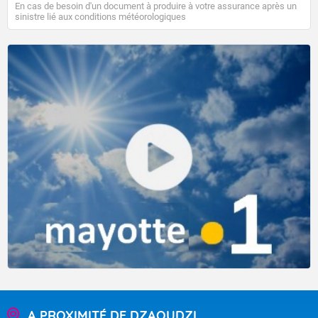
En cas de besoin d'un document à produire à votre assurance après un
Février, seul le cyclone tropical
INDUSA
a réussi à se développer
sinistre lié aux conditions météorologiques
début avril, sans toutefois concerner les terres habitées.
D’ici le début du mois de mai, les contraintes environnementales
empêchant la formation de nouveaux systèmes devraient
graduellement se relâcher. Avec l’arrivée d’une pulsation pluvio-
orageuse se déplaçant d’ouest en est le long de l’équateur (la
"MJO"), et malgré cette période tardive pour la saison, les conditions
pourraient même devenir plutôt favorables à la cyclogenèse en
première décade sur le centre et l’est du bassin. Les prévisions
actuelles proposent un signal cyclonique en hausse, mais qui reste
A PROXIMITÉ DE DZAOUDZI