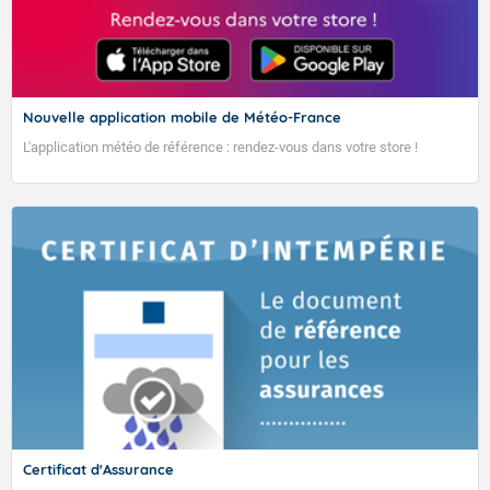
L'objectif de cette tendance est de fournir sur les 4 prochaines
semaines de l’information sur l’activité cyclonique du bassin (zones
privilégiées de formation des phénomènes cycloniques, types de
trajectoires probables) ainsi que les régimes de temps dominant
pour Mayotte.
Nouvelle application mobile de Météo-France
24/04/2026
L'application météo de référence : rendez-vous dans votre store !
Semaines concernées par la prévision
semaine S1 : 20 au 26 avril (semaine en cours)
semaine S2 : 27 avril au 03 mai
semaine S3 : 04 au 10 mai
semaine S4 : 11 au 17 mai
sem
aine S5 : 18 au 24 mai
Activité cyclonique : Dernier acte pour la saison
25/26 ?
Ces dernières semaines, le calme règne sur le bassin à la faveur de
conditions de grande échelle nettement défavorables au
Certificat d'Assurance
développement de systèmes cycloniques. D’ailleurs depuis la fin-