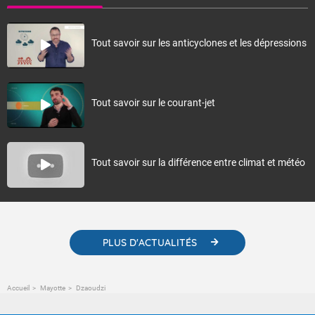
devrait dominer sur la période, synonyme de vents venant du sud-est.
Ce dernier pourrait être un peu plus faible que la normale en seconde
quinzaine de mai. La pluviométrie associée s'annonce proche ou
légèrement inférieure à la normale (qui est elle-même en baisse à
cette période de l'année, marquant l'intersaison). Les températures
devraient rester plutôt au-dessus des normales. A noter aussi un
probable épisode de houle australe autour des 30 avril et 1er mai.
Fermer
Recommandées
Récents
Populaires
Tout savoir sur les anticyclones et les dépressions