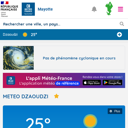
Mayotte
25°
Dzaoudzi
Prévisions
TOUS LES RÉSULTATS
Pas de phénomène cyclonique en cours
Articles
METEO DZAOUDZI
Plus
25°